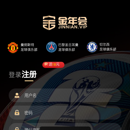
送
18
元
注册
登录