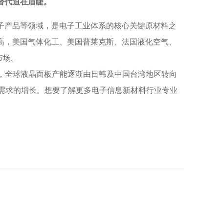
替代迫在眉睫。
子产品等领域，是电子工业体系的核心关键原材料之
高，美国气体化工、美国普莱克斯、法国液化空气、
市场。
，全球液晶面板产能逐渐由日韩及中国台湾地区转向
场需求的增长。想要了解更多电子信息新材料行业专业