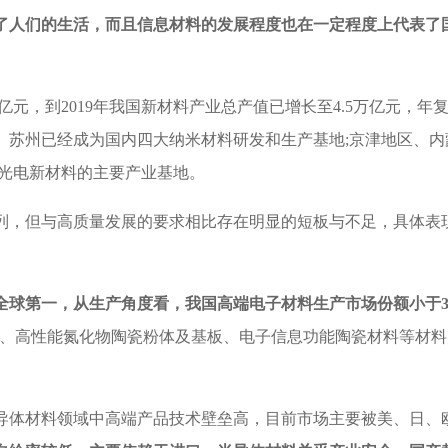
了人们的生活，而且信息材料的发展程度也在一定程度上代表了
8万亿元，到2019年我国新材料产业总产值已增长至4.5万亿元，
、苏州已经成为国内四大纳米材料研发和生产基地;京津地区、
为光电新材料的主要产业基地。
列，但与高质量发展的要求相比存在明显的短板与不足，具体表
全球第一，从生产角度看，我国高端电子材料生产市场份额小于
粉、高性能氮化物陶瓷粉体及基板、电子信息功能陶瓷材料等材料自
导体材料领域中高端产品技术壁垒高，目前市场主要被美、日、