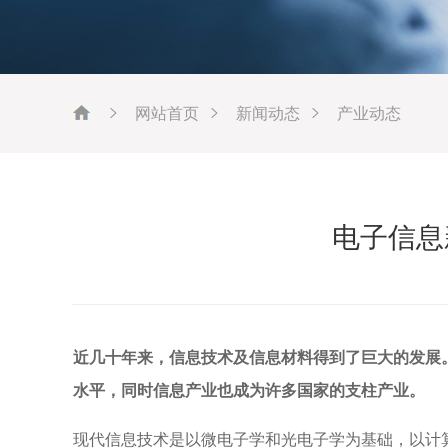
网站首页
新闻动态
产业动态
电子信息
近几十年来，信息技术及信息材料得到了巨大的发展
水平，同时信息产业也成为许多国家的支柱产业。
现代信息技术是以微电子学和光电子学为基础，以计