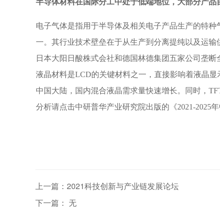
半导体材料在国际分工中处于低端地位，大部分产品
电子气体是指用于半导体及相关电子产品生产的特种
一。其行业技术壁垒在于从生产到分离提纯以及运输
日本大阳日酸株式会社和德国林德集团五家公司垄断
液晶材料是
LCD的关键材料之一，直接影响着液晶
中国大陆，国内混合液晶需求量快速增长。同时，TF
分析请点击中研普华产业研究院出版的《2021-20
上一篇：2021科技创新与产业链发展论坛
下一篇： 无