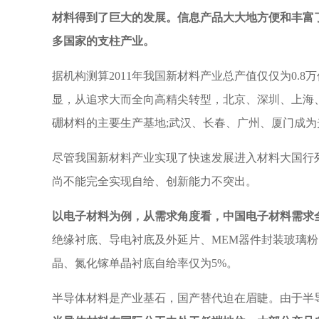
材料得到了巨大的发展。信息产品大大地方便和丰富
多国家的支柱产业。
据机构测算
2011年我国新材料产业总产值仅仅为0.
显，从追求大而全向高精尖转型，北京、深圳、上海
硼材料的主要生产基地;武汉、长春、广州、厦门成
尽管我国新材料产业实现了快速发展进入材料大国行
尚不能完全实现自给、创新能力不突出。
以电子材料为例，从需求角度看，中国电子材料需求
绝缘衬底、导电衬底及外延片、
MEM器件封装玻璃
晶、氮化镓单晶衬底自给率仅为5%。
半导体材料是产业基石，国产替代迫在眉睫。由于半