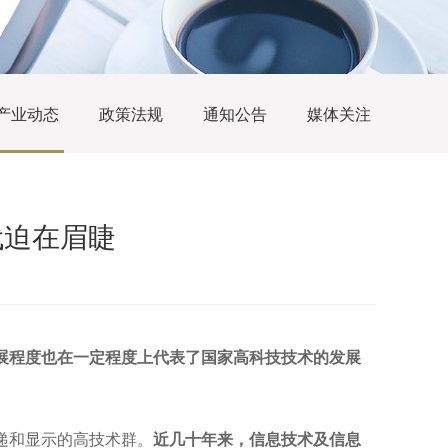
产业动态
政策法规
通知公告
媒体关注
代迫在眉睫
展程度也在一定程度上代表了国家高科技技术的发展
递和显示的高技术群。
近几十年来，信息技术及信息